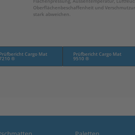
Flächenpressung, Aussentemperatur, Luftfeuch
Oberflächenbeschaffenheit und Verschmutzun
stark abweichen.
Prüfbericht Cargo Mat
Prüfbericht Cargo Mat
7210 ®
9510 ®
utschmatten
Paletten