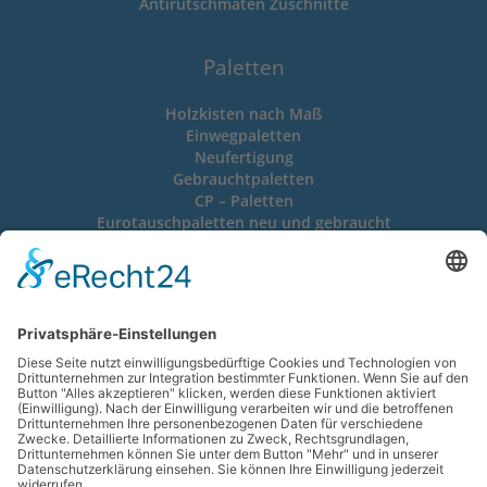
Antirutschmaten Zuschnitte
Paletten
Holzkisten nach Maß
Einwegpaletten
Neufertigung
Gebrauchtpaletten
CP – Paletten
Eurotauschpaletten neu und gebraucht
Gitterboxen neu und gebraucht
Verpackungen
Schrumpffolien – Verpackungen
Stretchfolien – Verpackungen
Kunststoffband – Umreifung
Stahlband – Umreifung
Wellpappkartons
Lieferscheinhüllen, Selbstklebetaschen aller Formate