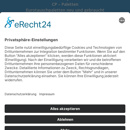
CP – Paletten
Eurotauschpaletten neu und gebraucht
Gitterboxen neu und gebraucht
Verpackungen
Schrumpffolien – Verpackungen
Stretchfolien – Verpackungen
Kunststoffband – Umreifung
Stahlband – Umreifung
Wellpappkartons
Lieferscheinhüllen, Selbstklebetaschen aller Formate
Copyright © 2026 Hoffmann
Datenschutz
Impressum