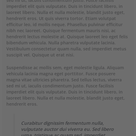
sed mi ut, iaculis condimentum justo. Fusce facilisis
imperdiet elit quis vulputate. Duis in tincidunt libero, in
laoreet libero. Nulla et nulla molestie, blandit justo eget,
hendrerit eros. Ut quis viverra tortor. Etiam volutpat
efficitur leo, id mollis neque. Phasellus pulvinar efficitur
nibh nec laoreet. Quisque fermentum mauris nisi, ac
hendrerit lectus molestie at. Quisque laoreet leo eget felis
bibendum vehicula. Nulla pharetra vulputate lacinia.
Vestibulum consectetur quam nulla, sed imperdiet metus
suscipit vel. Quisque ut erat nisi.
Suspendisse ac mollis sem, eget molestie ligula. Aliquam
vehicula lacinia magna eget porttitor. Fusce posuere
magna vitae ultricies pharetra. Sed tellus lectus, viverra
sed mi ut, iaculis condimentum justo. Fusce facilisis
imperdiet elit quis vulputate. Duis in tincidunt libero, in
laoreet libero. Nulla et nulla molestie, blandit justo eget,
hendrerit eros.
Curabitur dignissim fermentum nulla,
vulputate auctor dui viverra eu. Sed libero
urna, tristique ac quam sed, imperdiet