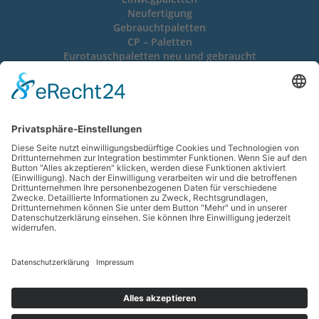
Neufertigung
Gebrauchtpaletten
CP – Paletten
Eurotauschpaletten neu und gebraucht
Gitterboxen neu und gebraucht
Verpackungen
Schrumpffolien – Verpackungen
Stretchfolien – Verpackungen
Kunststoffband – Umreifung
Stahlband – Umreifung
Wellpappkartons
Lieferscheinhüllen, Selbstklebetaschen aller Formate
Copyright © 2026 Hoffmann